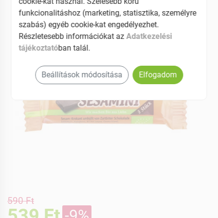
cookie-kat használ. Szélesebb körű
funkcionalitáshoz (marketing, statisztika, személyre
-9%
szabás) egyéb cookie-kat engedélyezhet.
Részletesebb információkat az
Adatkezelési
tájékoztató
ban talál.
Beállítások módosítása
Elfogadom
590 Ft
539 Ft
-9%