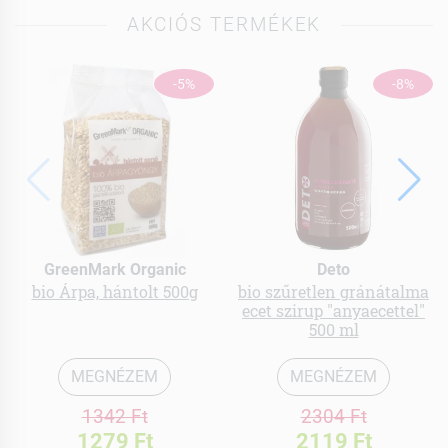
AKCIÓS TERMÉKEK
-5%
-8%
GreenMark Organic
Deto
bio Árpa, hántolt 500g
bio szűretlen gránátalma
ecet szirup "anyaecettel"
500 ml
MEGNÉZEM
MEGNÉZEM
1342 Ft
2304 Ft
1279 Ft
2119 Ft