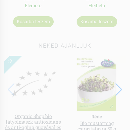
Elérhetõ
Elérhetõ
Kosárba teszem
Kosárba teszem
NEKED AJÁNLJUK
ÚJ
Organic Shop bio
Réde
fátyolmaszk antioxidáns
Bio mustármag
és anti-aging guavával és
csíráztatásra 50 g