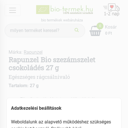
menu
bio termékek webáruháza
Termék
0
Kosár
keresés
0 Ft
Márka:
Rapunzel
Rapunzel Bio szezámszelet
csokoládés 27 g
Egészséges rágcsálnivaló
Tartalom: 27 g
Ellenőrzött ökológiai gazdálkodásból
Rizssziruppal édesítve
Adatkezelési beállítások
Bármelyik napszakban tökéletes
Weboldalunk az alapvető működéshez szükséges
EAN: 4006040293811