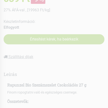
27% ÁFÁ-val , [19963 Ft/kg]
Készletinformáció:
Elfogyott
Értesítést kérek, ha beérkezik
Szállítási díjak
Leírás
Rapunzel Bio Szezámszelet Csokoládés 27 g
Finom ropogtatni való és egészséges csemege.
Összetevők: