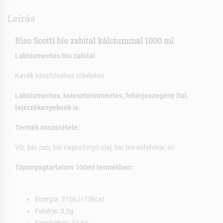
Leírás
Riso Scotti bio zabital kálciummal 1000 ml
Laktózmentes bio zabital
Kavék készítéséhez tökéletes
Laktózmentes, koleszterinmentes, fehérjeszegény ital,
tejérzékenyeknek is.
Termék összetétele:
Víz, bio zab, bio napraforgó olaj, bio borsófehérje, só
Tápanyagtartalom 100ml termékben:
Energia: 310kJ/73kcal
Fehérje: 0,5g