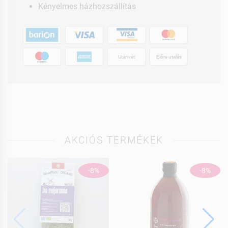
Kényelmes házhozszállítás
Utánvét
Előre utalás
AKCIÓS TERMÉKEK
-8%
-8%