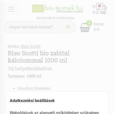
menu
bio termékek webáruháza
Termék
0
Kosár
keresés
0 Ft
Márka:
Riso Scotti
Riso Scotti bio zabital
kálciummal 1000 ml
Tej helyettesítéséhez
Tartalom: 1000 ml
Kávéhoz tökéletes
Laktózmentes
Tejérzékenyeknek tökéletes választás
Adatkezelési beállítások
EAN: 8001860255137
Weboldalunk az alapvető működéshez szükséges