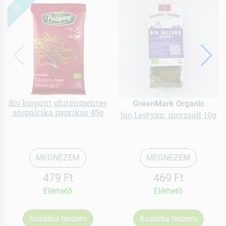
ÚJ
Bio biopont gluténmentes
GreenMark Organic
sóspálcika paprikás 45g
bio Lestyán, morzsolt 10g
MEGNÉZEM
MEGNÉZEM
479 Ft
469 Ft
Elérhetõ
Elérhetõ
Kosárba teszem
Kosárba teszem