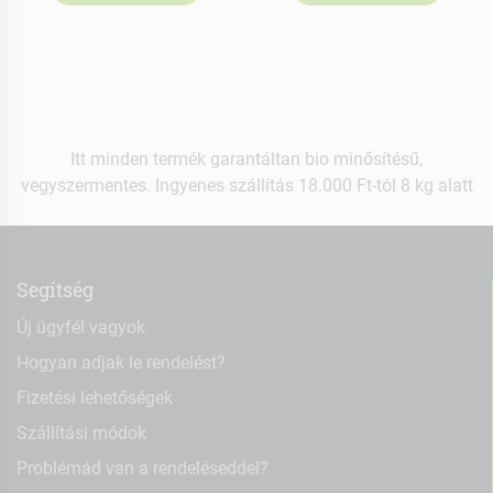
Itt minden termék garantáltan bio minősítésű,
vegyszermentes. Ingyenes szállítás 18.000 Ft-tól 8 kg alatt
Segítség
Új ügyfél vagyok
Hogyan adjak le rendelést?
Fizetési lehetőségek
Szállítási módok
Problémád van a rendeléseddel?