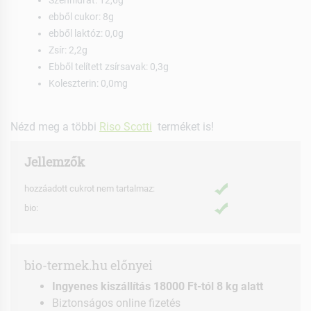
Szénhidrát: 12,6g
ebből cukor: 8g
ebből laktóz: 0,0g
Zsír: 2,2g
Ebből telített zsírsavak: 0,3g
Koleszterin: 0,0mg
Nézd meg a többi
Riso Scotti
terméket is!
Jellemzők
hozzáadott cukrot nem tartalmaz:
bio:
bio-termek.hu előnyei
Ingyenes kiszállítás 18000 Ft-tól 8 kg alatt
Biztonságos online fizetés