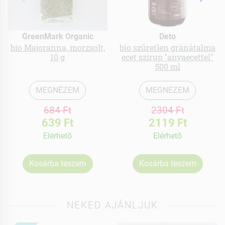
GreenMark Organic
Deto
bio Majoranna, morzsolt,
bio szűretlen gránátalma
10 g
ecet szirup "anyaecettel"
500 ml
MEGNÉZEM
MEGNÉZEM
684 Ft
2304 Ft
639 Ft
2119 Ft
Elérhetõ
Elérhetõ
Kosárba teszem
Kosárba teszem
NEKED AJÁNLJUK