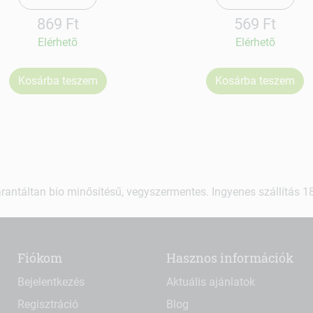
869 Ft
569 Ft
Elérhetõ
Elérhetõ
Kosárba teszem
Kosárba teszem
rantáltan bio minősítésű, vegyszermentes. Ingyenes szállítás 18.
Fiókom
Hasznos információk
Bejelentkezés
Aktuális ajánlatok
Regisztráció
Blog