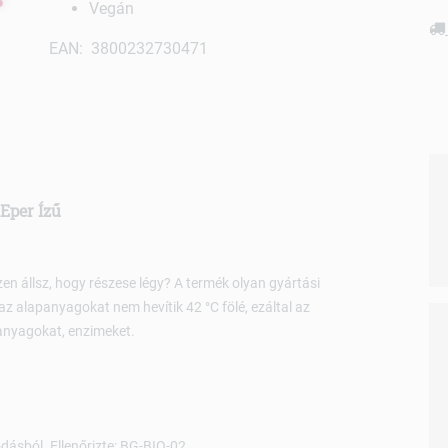
Vegán
EAN: 3800232730471
Eper Ízű
en állsz, hogy részese légy? A termék olyan gyártási
 az alapanyagokat nem hevítik 42 °C fölé, ezáltal az
anyagokat, enzimeket.
dásból. Ellenőrizte: BG-BIO-02