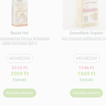
Bauck Hof
GreenMark Organic
luténmentes barna kölesliszt
bio Quinoa puffasztott 1
teljes kiőrlésű 425 g
MEGNÉZEM
MEGNÉZEM
2110 Ft
1146 Ft
2009 Ft
1049 Ft
Elérhetõ
Elérhetõ
Kosárba teszem
Kosárba teszem