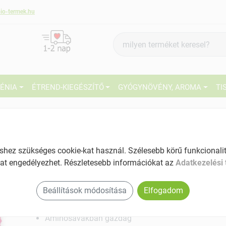
io-termek.hu
Termék
keresés
IÉNIA
ÉTREND-KIEGÉSZÍTŐ
GYÓGYNÖVÉNY, AROMA
TI
6
Márka:
Roobar
Roobar Bio nyers
gyümölcsszelet banán&eper ízű
27
1 db
ez szükséges cookie-kat használ. Szélesebb körű funkcionalitá
at engedélyezhet. Részletesebb információkat az
Adatkezelési 
Ké
Egészséges finomság
El
Tartalom: 1 db
Beállítások módosítása
Elfogadom
Magas fehérjetartalommal
Aminosavakban gazdag