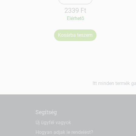
2339 Ft
Elérhetõ
Kosárba teszem
Itt minden termék ga
Segítség
Új ügyfél vagyok
Hogyan adjak le rendelést?