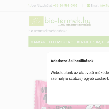
Ügyfélszolgálat:
+36-20-593-0902
Email:
info@b
bio termékek webáruháza
MÁRKÁK
ÉLELMISZER
KOZMETIKUM, HIG
Adatkezelési beállítások
Weboldalunk az alapvető működésh
személyre szabás) egyéb cookie-k