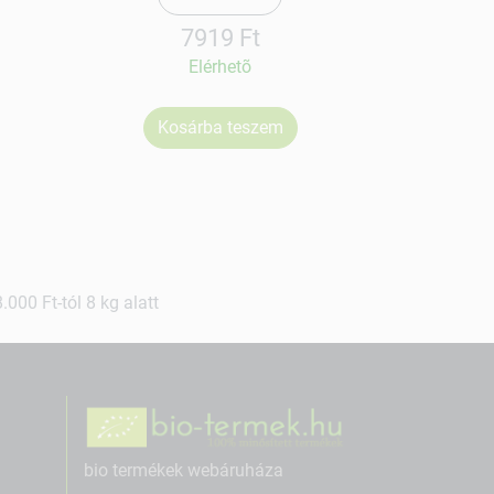
7919 Ft
Elérhetõ
Kosárba teszem
Ko
000 Ft-tól 8 kg alatt
bio termékek webáruháza