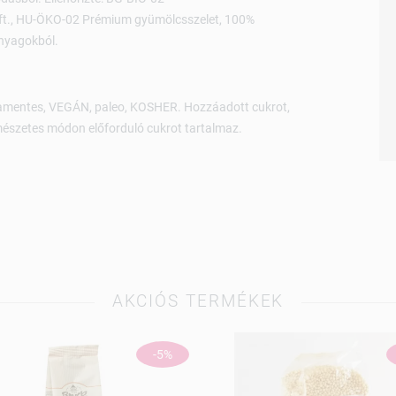
Kft., HU-ÖKO-02 Prémium gyümölcsszelet, 100%
anyagokból.
amentes, VEGÁN, paleo, KOSHER. Hozzáadott cukrot,
mészetes módon előforduló cukrot tartalmaz.
AKCIÓS TERMÉKEK
-5%