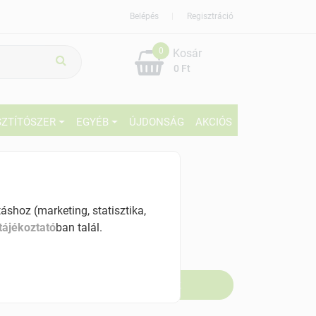
Belépés
Regisztráció
0
Kosár
0 Ft
SZTÍTÓSZER
EGYÉB
ÚJDONSÁG
AKCIÓS
69 Ft
% ÁFÁ-val , [669 Ft/db]
shoz (marketing, statisztika,
tájékoztató
ban talál.
szletinformáció:
fogyott
Értesítést kérek, ha beérkezik