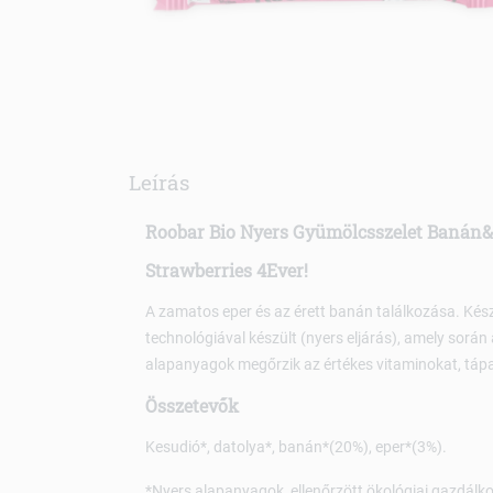
Leírás
Roobar Bio Nyers Gyümölcsszelet Banán&
Strawberries 4Ever!
A zamatos eper és az érett banán találkozása. Kész
technológiával készült (nyers eljárás), amely során
alapanyagok megőrzik az értékes vitaminokat, táp
Összetevők
Kesudió*, datolya*, banán*(20%), eper*(3%).
*Nyers alapanyagok, ellenőrzött ökológiai gazdálko