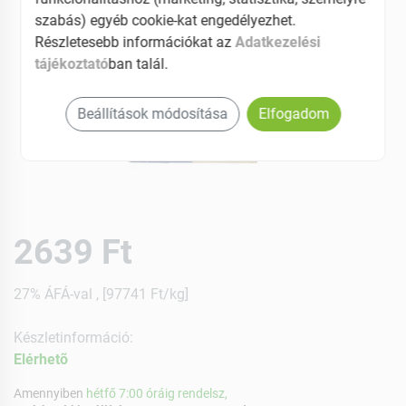
szabás) egyéb cookie-kat engedélyezhet.
Részletesebb információkat az
Adatkezelési
tájékoztató
ban talál.
Beállítások módosítása
Elfogadom
2639 Ft
27% ÁFÁ-val , [97741 Ft/kg]
Készletinformáció:
Elérhetõ
Amennyiben
hétfő 7:00 óráig rendelsz,