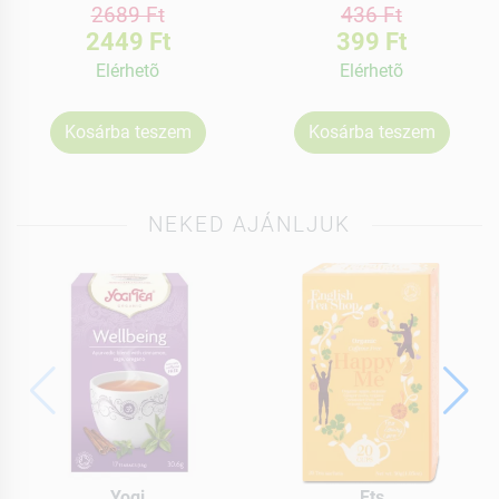
2689 Ft
436 Ft
2449 Ft
399 Ft
Elérhetõ
Elérhetõ
Kosárba teszem
Kosárba teszem
NEKED AJÁNLJUK
Yogi
Ets