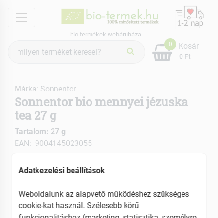
menu
bio termékek webáruháza
Termék
0
Kosár
keresés
0 Ft
Márka:
Sonnentor
Sonnentor bio mennyei jézuska
tea 27 g
Tartalom: 27 g
EAN: 9004145023055
ÚJ
Adatkezelési beállítások
Weboldalunk az alapvető működéshez szükséges
cookie-kat használ. Szélesebb körű
funkcionalitáshoz (marketing, statisztika, személyre