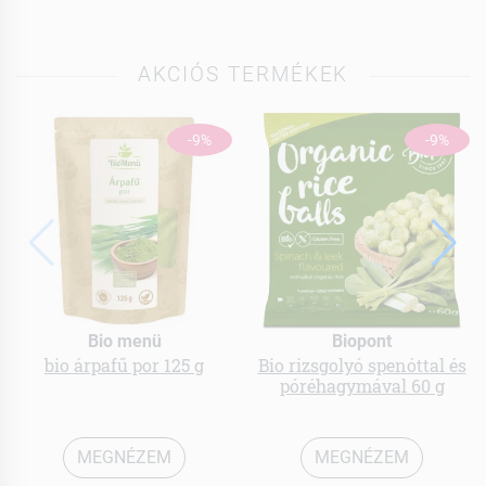
AKCIÓS TERMÉKEK
-9%
-9%
Bio menü
Biopont
bio árpafű por 125 g
Bio rizsgolyó spenóttal és
póréhagymával 60 g
MEGNÉZEM
MEGNÉZEM