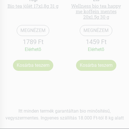
Bio tea jólét 17x1,8g 31 g
Wellness bio tea happy
me koffein mentes
20x1.5g 30 g
MEGNÉZEM
MEGNÉZEM
1789 Ft
1459 Ft
Elérhetõ
Elérhetõ
Kosárba teszem
Kosárba teszem
Itt minden termék garantáltan bio minősítésű,
vegyszermentes. Ingyenes szállítás 18.000 Ft-tól 8 kg alatt