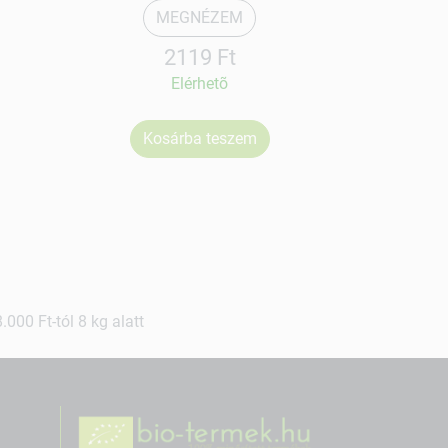
MEGNÉZEM
2119 Ft
Elérhetõ
Kosárba teszem
Ko
000 Ft-tól 8 kg alatt