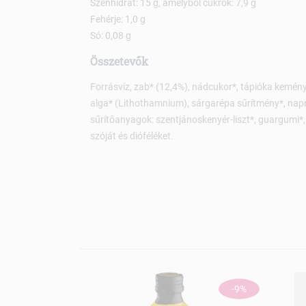
Szénhidrát: 15 g, amelyből cukrok: 7,9 g
Fehérje: 1,0 g
Só: 0,08 g
Összetevők
Forrásvíz, zab* (12,4%), nádcukor*, tápióka keményí
alga* (Lithothamnium), sárgarépa sűrítmény*, napra
sűrítőanyagok: szentjánoskenyér-liszt*, guargumi*
szóját és dióféléket.
-9%