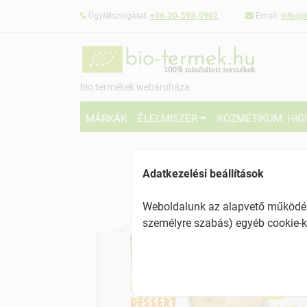
Ügyfélszolgálat:
+36-20-593-0902
Email:
info@b
bio termékek webáruháza
MÁRKÁK
ÉLELMISZER
KOZMETIKUM, HIG
Adatkezelési beállítások
Weboldalunk az alapvető működésh
személyre szabás) egyéb cookie-k