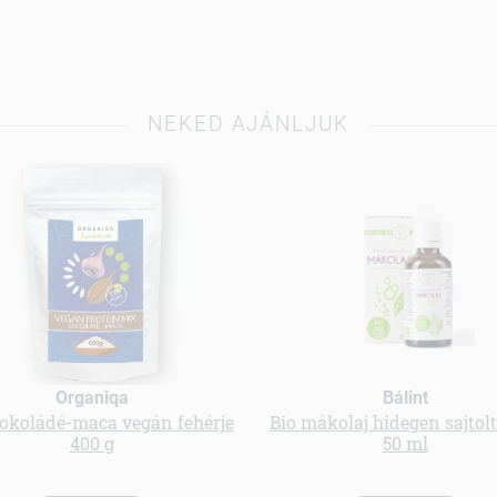
NEKED AJÁNLJUK
Organiqa
Bálint
sokoládé-maca vegán fehérje
Bio mákolaj hidegen sajtol
400 g
50 ml