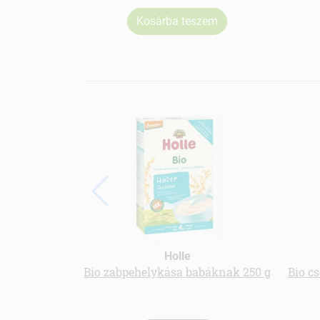
Kosárba teszem
Holle
Bio zabpehelykása babáknak 250 g
Bio c