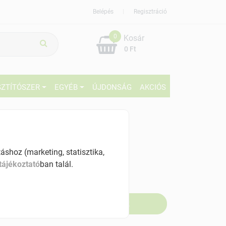
Belépés
Regisztráció
0
Kosár
0 Ft
SZTÍTÓSZER
EGYÉB
ÚJDONSÁG
AKCIÓS
99 Ft
% ÁFÁ-val , [3842 Ft/kg]
shoz (marketing, statisztika,
tájékoztató
ban talál.
szletinformáció:
fogyott
Értesítést kérek, ha beérkezik