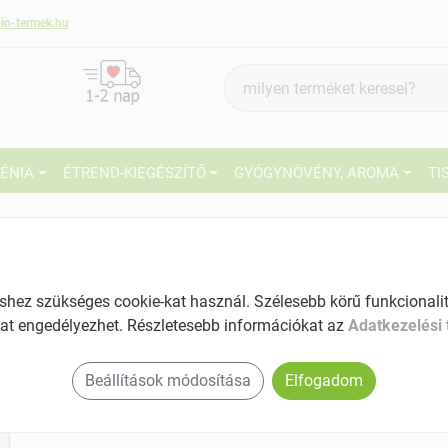
io-termek.hu
Termék
keresés
IÉNIA
ÉTREND-KIEGÉSZÍTŐ
GYÓGYNÖVÉNY, AROMA
TI
9
The Bridge bio zab desszert vanília 2x130g
260 g
Tartalom: 260 g
27
EAN: 8019428009108
ez szükséges cookie-kat használ. Szélesebb körű funkcionalitá
at engedélyezhet. Részletesebb információkat az
Adatkezelési 
Ké
El
Beállítások módosítása
Elfogadom