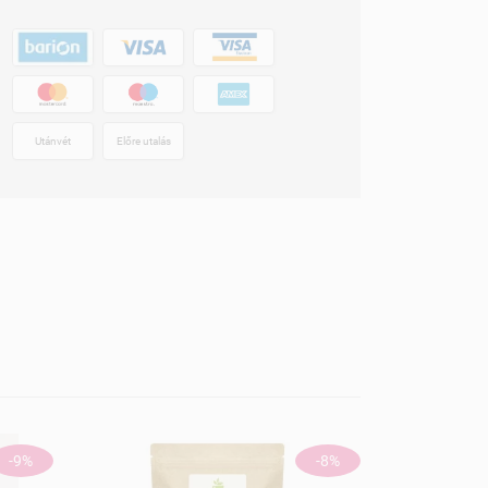
Utánvét
Előre utalás
-9%
-8%