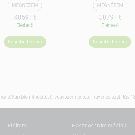
MEGNÉZEM
MEGNÉZEM
4859 Ft
3879 Ft
Elérhetõ
Elérhetõ
Kosárba teszem
Kosárba teszem
rantáltan bio minősítésű, vegyszermentes. Ingyenes szállítás 18.
Fiókom
Hasznos információk