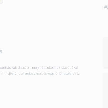
0g
 vaníliás zab desszert, mely nádcukor hozzáadásával
int tejfehérje-allergiásoknak és vegetáriánusoknak is.