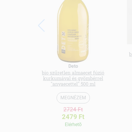
b
Deto
bio szűretlen almaecet fúzió
kurkumával és gyömbérrel
"anyaecettel" 500 ml
MEGNÉZEM
2724 Ft
2479 Ft
Elérhetõ