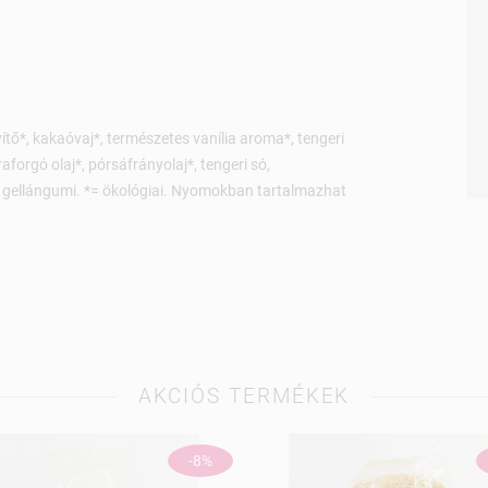
tő*, kakaóvaj*, természetes vanília aroma*, tengeri
forgó olaj*, pórsáfrányolaj*, tengeri só,
, gellángumi. *= ökológiai. Nyomokban tartalmazhat
AKCIÓS TERMÉKEK
-8%