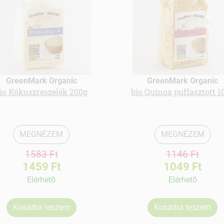
GreenMark Organic
GreenMark Organic
io Kókuszreszelék 200g
bio Quinoa puffasztott 1
MEGNÉZEM
MEGNÉZEM
1583 Ft
1146 Ft
1459 Ft
1049 Ft
Elérhetõ
Elérhetõ
Kosárba teszem
Kosárba teszem