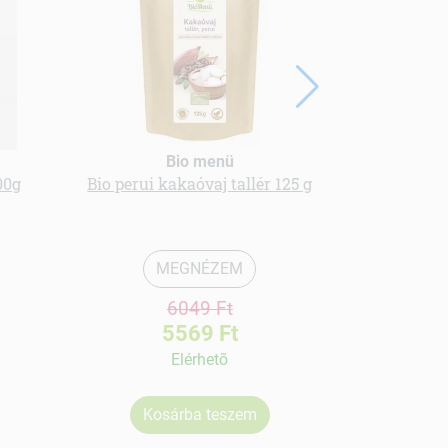
bio sz
balzsamecet
Bio menü
00g
Bio perui kakaóvaj tallér 125 g
Ko
MEGNÉZEM
6049 Ft
5569 Ft
Elérhetõ
Kosárba teszem