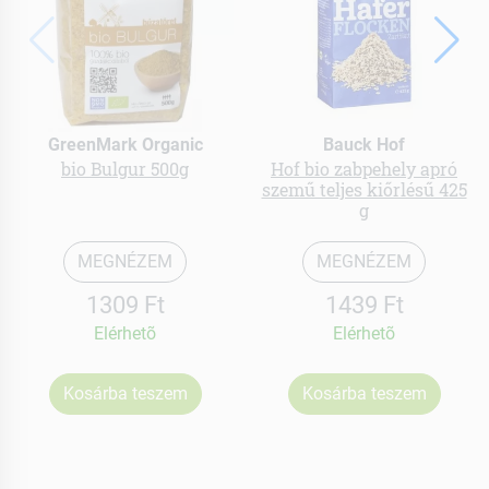
GreenMark Organic
Bauck Hof
bio Bulgur 500g
Hof bio zabpehely apró
szemű teljes kiőrlésű 425
g
MEGNÉZEM
MEGNÉZEM
1309 Ft
1439 Ft
Elérhetõ
Elérhetõ
Kosárba teszem
Kosárba teszem