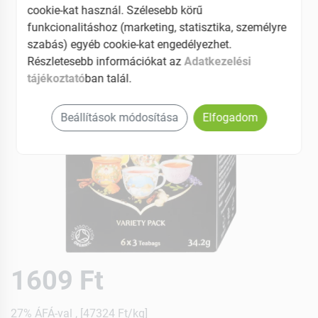
cookie-kat használ. Szélesebb körű
funkcionalitáshoz (marketing, statisztika, személyre
szabás) egyéb cookie-kat engedélyezhet.
Részletesebb információkat az
Adatkezelési
tájékoztató
ban talál.
Beállítások módosítása
Elfogadom
1609 Ft
27% ÁFÁ-val , [47324 Ft/kg]