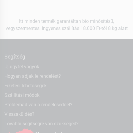
Itt minden termék garantáltan bio minősítésű,
vegyszermentes. Ingyenes szállítás 18.000 Ft-tól 8 kg alatt
Segítség
Új ügyfél vagyok
Hogyan adjak le rendelést?
Fizetési lehetőségek
Szállítási módok
Problémád van a rendeléseddel?
Visszaküldés?
További segítségre van szükséged?