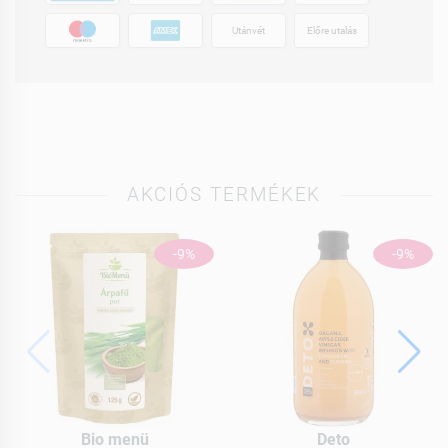
Utánvét
Előre utalás
AKCIÓS TERMÉKEK
-9%
-9%
Bio menü
Deto