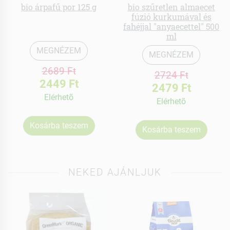
bio árpafű por 125 g
bio szűretlen almaecet
fúzió kurkumával és
fahéjjal "anyaecettel" 500
ml
MEGNÉZEM
MEGNÉZEM
2689 Ft
2724 Ft
2449 Ft
2479 Ft
Elérhetõ
Elérhetõ
Kosárba teszem
Kosárba teszem
NEKED AJÁNLJUK