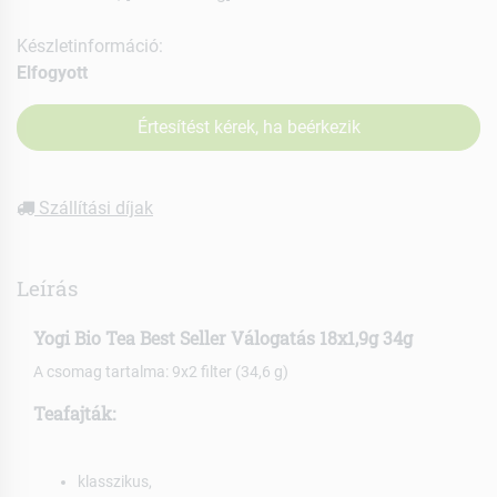
Készletinformáció:
Elfogyott
Értesítést kérek, ha beérkezik
Szállítási díjak
Leírás
Yogi Bio Tea Best Seller Válogatás 18x1,9g 34g
A csomag tartalma: 9x2 filter (34,6 g)
Teafajták:
klasszikus,