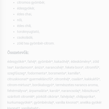
citromos gyömbér,
édesgyökér,
édes chai,
női,
édes chili,
toroknyugtató,
csokoládé,
zöld tea gyömbér-citrom.
Összetevők:
édesgyökér*, fahéj*, gyömbér*, kakaóhéj*, édeskömény*, zöld
tea*, kardamom*, ánizs*, narancshéj*, fekete bors*, citromfű*,
szegfűszeg*, fodormenta*, borsmenta*, kamilla*,
citruskivonat* gyermekláncfű*, citromhéj*, csalán*, kakkukfű*,
citrom-mirtusz*, borókabogyó*, természetes narancs aroma,
fehérmályva*, árpamaláta*, karob*, narancsolaj*, hibiszkusz*,
szárított citromlé*, pörkölt cikória*, fahéjolaj*, chilipaprika*,
kurkumagyökér*, gyömbérolaj*, vanília kivonat*, anelika gyökér
kivonat*, vaníliabab* -