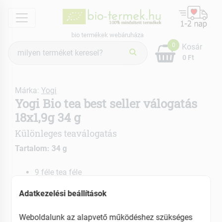
menu
bio termékek webáruháza
Termék
0
Kosár
keresés
0 Ft
Márka:
Yogi
Yogi Bio tea best seller válogatás
18x1,9g 34 g
Különleges teaválogatás
Tartalom: 34 g
9 féle tea féle
Minden hangulatra talál egy tökéletes választást
Adatkezelési beállítások
EAN: 4012824404403
Weboldalunk az alapvető működéshez szükséges