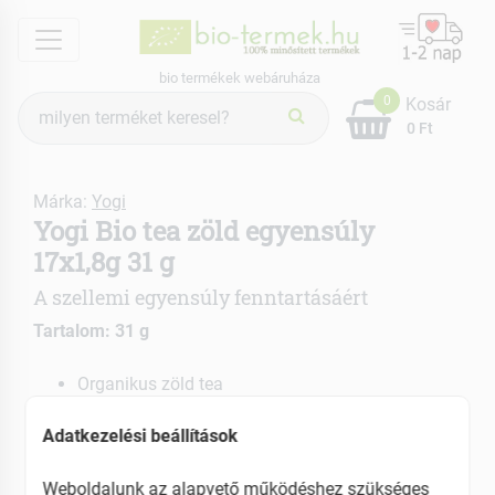
menu
bio termékek webáruháza
Termék
0
Kosár
keresés
0 Ft
Márka:
Yogi
Yogi Bio tea zöld egyensúly
17x1,8g 31 g
A szellemi egyensúly fenntartásáért
Tartalom: 31 g
Organikus zöld tea
Kombucha, citromfű és borsmenta
Adatkezelési beállítások
hozzáadásával készült
EAN: 4012824401914
Weboldalunk az alapvető működéshez szükséges