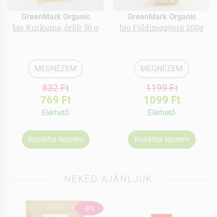
GreenMark Organic
GreenMark Organic
bio Kurkuma, őrölt 50 g
bio Földimogyoró 200g
MEGNÉZEM
MEGNÉZEM
832 Ft
1199 Ft
769 Ft
1099 Ft
Elérhetõ
Elérhetõ
Kosárba teszem
Kosárba teszem
NEKED AJÁNLJUK
-8%