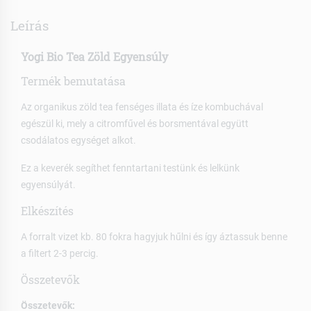
Leírás
Yogi Bio Tea Zöld Egyensúly
Termék bemutatása
Az organikus zöld tea fenséges illata és íze kombuchával
egészül ki, mely a citromfűvel és borsmentával együtt
csodálatos egységet alkot.
Ez a keverék segíthet fenntartani testünk és lelkünk
egyensúlyát.
Elkészítés
A forralt vizet kb. 80 fokra hagyjuk hűlni és így áztassuk benne
a filtert 2-3 percig.
Összetevők
Összetevők: