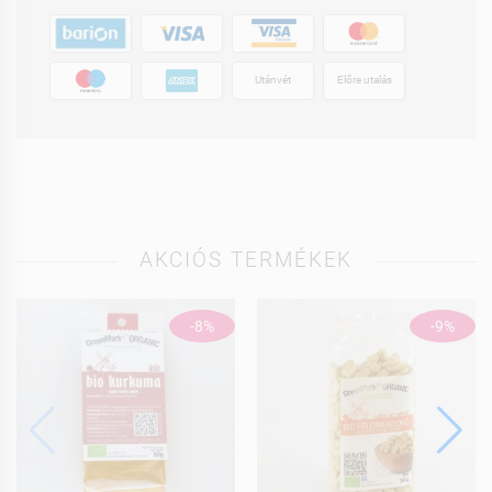
Utánvét
Előre utalás
AKCIÓS TERMÉKEK
-8%
-9%