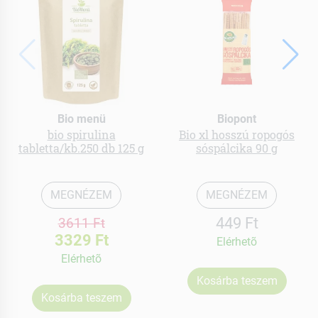
Bio menü
Biopont
bio spirulina
Bio xl hosszú ropogós
tabletta/kb.250 db 125 g
sóspálcika 90 g
MEGNÉZEM
MEGNÉZEM
449 Ft
3611 Ft
3329 Ft
Elérhetõ
Elérhetõ
Kosárba teszem
Kosárba teszem