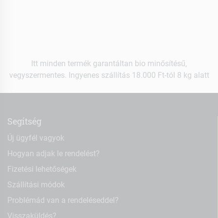
Itt minden termék garantáltan bio minősítésű,
vegyszermentes. Ingyenes szállítás 18.000 Ft-tól 8 kg alatt
Segítség
Új ügyfél vagyok
Hogyan adjak le rendelést?
Fizetési lehetőségek
Szállítási módok
Problémád van a rendeléseddel?
Visszaküldés?