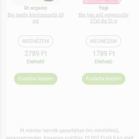
Dr.organic
Yogi
Bio teafa körömápoló 10
Bio tea női egyensúly
ml
17x1,8g 31 g
MEGNÉZEM
MEGNÉZEM
2789 Ft
1789 Ft
Elérhetõ
Elérhetõ
Kosárba teszem
Kosárba teszem
Itt minden termék garantáltan bio minősítésű,
vegyszermentes. Ingyenes szállítás 18.000 Ft-tól 8 kg alatt