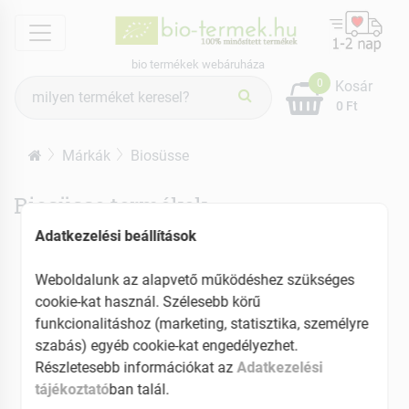
menu
bio termékek webáruháza
Termék
0
Kosár
keresés
0 Ft
Márkák
Biosüsse
Biosüsse termékek
Adatkezelési beállítások
Weboldalunk az alapvető működéshez szükséges
cookie-kat használ. Szélesebb körű
funkcionalitáshoz (marketing, statisztika, személyre
szabás) egyéb cookie-kat engedélyezhet.
Részletesebb információkat az
Adatkezelési
tájékoztató
ban talál.