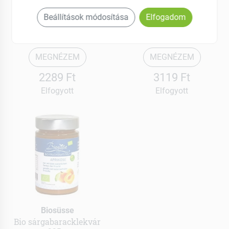
Biosüsse
Biosüsse
Bio eperlekvár 225 g
Bio eritrit - porcukor
Beállítások módosítása
Elfogadom
alternatíva 300 g
MEGNÉZEM
MEGNÉZEM
2289 Ft
3119 Ft
Elfogyott
Elfogyott
Biosüsse
Bio sárgabaracklekvár