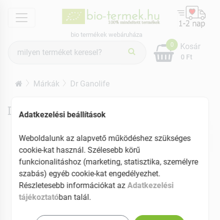
menu
bio termékek webáruháza
Termék
0
Kosár
keresés
0 Ft
Márkák
Dr Ganolife
Dr Ganolife termékek
Adatkezelési beállítások
Weboldalunk az alapvető működéshez szükséges
cookie-kat használ. Szélesebb körű
funkcionalitáshoz (marketing, statisztika, személyre
szabás) egyéb cookie-kat engedélyezhet.
Részletesebb információkat az
Adatkezelési
tájékoztató
ban talál.