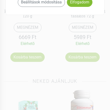
Dr Ganolife
Dr Ganolife
Beállítások módosítása
Elfogadom
Bio ganodermás
Bio ganodermás
kávékülönlegesség 2 in 1
kávékülönlegesség 2 in 1
120 g
tasakos 72 g
MEGNÉZEM
MEGNÉZEM
6669 Ft
5989 Ft
Elérhetõ
Elérhetõ
Kosárba teszem
Kosárba teszem
NEKED AJÁNLJUK