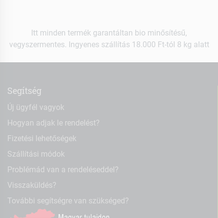
Itt minden termék garantáltan bio minősítésű,
vegyszermentes. Ingyenes szállítás 18.000 Ft-tól 8 kg alatt
Segítség
Új ügyfél vagyok
Hogyan adjak le rendelést?
Fizetési lehetőségek
Szállítási módok
Problémád van a rendeléseddel?
Visszaküldés?
További segítségre van szükséged?