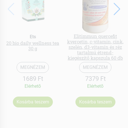
Elitimmun quercefit
Ets
kvercetin, c-vitamin, cink,
20 bio daily wellness tea
szelén, d3-vitamin és réz
30 g
tartalmú étrend-
kiegészítő kapszula 60 db
MEGNÉZEM
MEGNÉZEM
1689 Ft
7379 Ft
Elérhetõ
Elérhetõ
Kosárba teszem
Kosárba teszem