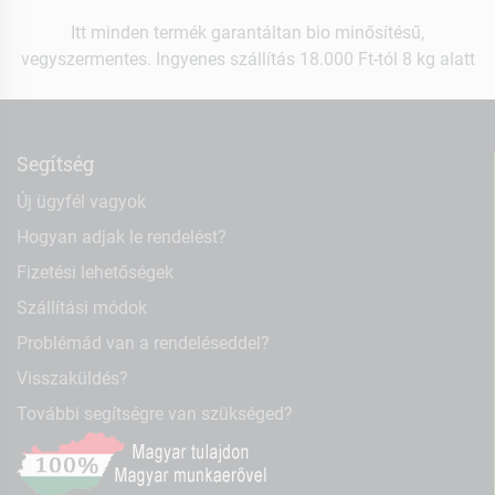
Itt minden termék garantáltan bio minősítésű,
vegyszermentes. Ingyenes szállítás 18.000 Ft-tól 8 kg alatt
Segítség
Új ügyfél vagyok
Hogyan adjak le rendelést?
Fizetési lehetőségek
Szállítási módok
Problémád van a rendeléseddel?
Visszaküldés?
További segítségre van szükséged?