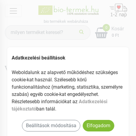
menu
bio termékek webáruháza
Termék
0
Kosár
keresés
0 Ft
Márkák
Vitariz
Adatkezelési beállítások
Vitariz termékek
Weboldalunk az alapvető működéshez szükséges
cookie-kat használ. Szélesebb körű
funkcionalitáshoz (marketing, statisztika, személyre
szabás) egyéb cookie-kat engedélyezhet.
Részletesebb információkat az
Adatkezelési
tájékoztató
ban talál.
Beállítások módosítása
Elfogadom