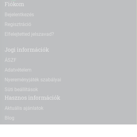
Fiókom
Bejelentkezés
Regisztráció
Elfelejtetted jelszavad?
Jogi információk
ÁSZF
Adatvételem
Nyereményjáték szabályai
Süti beállítások
Hasznos információk
Aktuális ajánlatok
Blog
bio-termek.hu